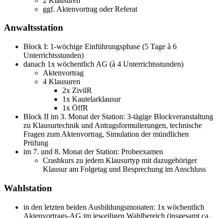
2 Klausuren
ggf. Aktenvortrag oder Referat
Anwaltsstation
Block I: 1-wöchige Einführungsphase (5 Tage à 6
Unterrichtsstunden)
danach 1x wöchentlich AG (à 4 Unterrichtsstunden)
Aktenvortrag
4 Klausuren
2x ZivilR
1x Kautelarklausur
1x ÖffR
Block II im 3. Monat der Station: 3-tägige Blockveranstaltung
zu Klausurtechnik und Antragsformulierungen, technische
Fragen zum Aktenvortrag, Simulation der mündlichen
Prüfung
im 7. und 8. Monat der Station: Probeexamen
Crashkurs zu jedem Klausurtyp mit dazugehöriger
Klausur am Folgetag und Besprechung im Anschluss
Wahlstation
in den letzten beiden Ausbildungsmonaten: 1x wöchentlich
Aktenvortrags-AG im jeweiligen Wahlbereich (insgesamt ca.