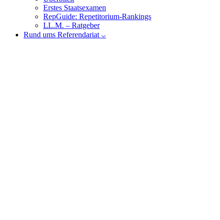
Erstes Staatsexamen
RepGuide: Repetitorium-Rankings
LL.M. – Ratgeber
Rund ums Referendariat ⌵