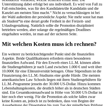
Unterstützung dabei erfolgt bei uns individuell. Es wird von Fall zu
Fall entschieden, was für den Kandidaten/die Kandidatin und die
Kanzlei am meisten Sinn macht.“ Nicht zu vernachlässigen ist bei
der Wahl außerdem der persönliche Aspekt: Nie mehr sonst hat man
als Student*in eine derart große Freiheit in der Freizeit- und
Urlaubsgestaltung. Natürlich sollte die Promotion diszipliniert
betrieben werden, aber solange die regelmäßigen Deadlines
eingehalten werden, ist man auf der sicheren Seite.
Mit welchen Kosten muss ich rechnen?
Ein weiterer zu berücksichtigender Punkt sind die finanziellen
Aspekte. Beide Qualifikationen erfordern einen besonderen
finanziellen Aufwand. Für den Erwerb eines LL.M. können allein
die Studiengebühren je nach Land zwischen 1.000 € und weit über
10.000€ für eine Eliteuniversität betragen. Ohne Stipendium ist die
Finanzierung des LL.M.-Studiums eine große Hürde. Die meisten
amerikanischen Law Schools liegen mit ihren Studiengebühren für
LL.M.-Programme jenseits der 30.000 US-Dollar. Hinzu kommen
Lebenshaltungskosten, die deutlich höher als in deutschen Städten
sind. Ein Gesamtkostenaufwand in Höhe von 50.000 US-Dollar ist
hier noch eher wenig. Für die Promotion als solche fallen zwar
keine Kosten an, jedoch ist zu bedenken, dass von Beginn der
Ausarbeitung der Dissertation bis zum Tag der mündlichen Prüfung