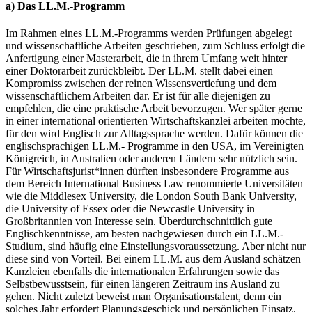
a) Das LL.M.-Programm
Im Rahmen eines LL.M.-Programms werden Prüfungen abgelegt
und wissenschaftliche Arbeiten geschrieben, zum Schluss erfolgt die
Anfertigung einer Masterarbeit, die in ihrem Umfang weit hinter
einer Doktorarbeit zurückbleibt. Der LL.M. stellt dabei einen
Kompromiss zwischen der reinen Wissensvertiefung und dem
wissenschaftlichem Arbeiten dar. Er ist für alle diejenigen zu
empfehlen, die eine praktische Arbeit bevorzugen. Wer später gerne
in einer international orientierten Wirtschaftskanzlei arbeiten möchte,
für den wird Englisch zur Alltagssprache werden. Dafür können die
englischsprachigen LL.M.- Programme in den USA, im Vereinigten
Königreich, in Australien oder anderen Ländern sehr nützlich sein.
Für Wirtschaftsjurist*innen dürften insbesondere Programme aus
dem Bereich International Business Law renommierte Universitäten
wie die Middlesex University, die London South Bank University,
die University of Essex oder die Newcastle University in
Großbritannien von Interesse sein. Überdurchschnittlich gute
Englischkenntnisse, am besten nachgewiesen durch ein LL.M.-
Studium, sind häufig eine Einstellungsvoraussetzung. Aber nicht nur
diese sind von Vorteil. Bei einem LL.M. aus dem Ausland schätzen
Kanzleien ebenfalls die internationalen Erfahrungen sowie das
Selbstbewusstsein, für einen längeren Zeitraum ins Ausland zu
gehen. Nicht zuletzt beweist man Organisationstalent, denn ein
solches Jahr erfordert Planungsgeschick und persönlichen Einsatz.