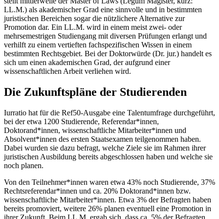
stellt mittlerweile der Master of Laws (Legum Magister, kurz:
LL.M.) als akademischer Grad eine sinnvolle und in bestimmten
juristischen Bereichen sogar die nützlichere Alternative zur
Promotion dar. Ein LL.M. wird in einem meist zwei- oder
mehrsemestrigen Studiengang mit diversen Prüfungen erlangt und
verhilft zu einem vertieften fachspezifischen Wissen in einem
bestimmten Rechtsgebiet. Bei der Doktorwürde (Dr. jur.) handelt es
sich um einen akademischen Grad, der aufgrund einer
wissenschaftlichen Arbeit verliehen wird.
Die Zukunftspläne der Studierenden
Iurratio hat für die Ref50-Ausgabe eine Talentumfrage durchgeführt,
bei der etwa 1200 Studierende, Referendar*innen,
Doktorand*innen, wissenschaftliche Mitarbeiter*innen und
Absolvent*innen des ersten Staatsexamen teilgenommen haben.
Dabei wurden sie dazu befragt, welche Ziele sie im Rahmen ihrer
juristischen Ausbildung bereits abgeschlossen haben und welche sie
noch planen.
Von den Teilnehmer*innen waren etwa 43% noch Studierende, 37%
Rechtsreferendar*innen und ca. 20% Doktorand*innen bzw.
wissenschaftliche Mitarbeiter*innen. Etwa 3% der Befragten haben
bereits promoviert, weitere 26% planen eventuell eine Promotion in
ihrer Zukunft. Beim LL.M. ergab sich, dass ca. 5% der Befragten