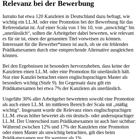
Relevanz bei der Bewerbung
Iurratio hat etwa 120 Kanzleien in Deutschland dazu befragt, wie
wichtig ein LL.M. oder eine Promotion bei der Bewerbung für das
Referendariat ist. Auf einer Scala von 1 bis 10, von „unwichtig“ bis
„unerlässlich“, sollten die Arbeitgeber dabei bewerten, wie relevant
es für sie ist, einen der genannten Titel vorweisen zu können.
Interessant für die Bewerber*innen ist auch, ob sie ein fehlendes
Prädikatsexamen durch eine entsprechende Alternative ausgleichen
können.
Bei den Ergebnissen ist besonders hervorzuheben, dass keine der
Kanzleien einen LL.M. oder eine Promotion für unerlässlich hält.
Nur eine Kanzlei betrachtet einen englischsprachigen Master als
besonders wichtig (Stufe 9). Im Gegensatz dazu gilt ein
Prädikatsexamen bei etwa 7% der Kanzleien als unerlässlich.
Ungefähr 30% aller Arbeitgeber bewerteten sowohl eine Promotion
als auch einen LL.M. im mittleren Bereich der Scala mit „mäßig
wichtig“. Insgesamt wurde die Relevanz eines englischsprachigen
LL.M. etwas höher bewertet als ein deutsch- oder anderssprachiger
LL.M. Der Unterschied zum Prädikatsexamen ist auch hier sichtbar:
Während zwischen 12% und 17% der Kanzleien eine Promotion
oder einen Master als unwichtig betrachten, gilt dies beim
Prädikatsexamen nur für weniger als 1%.