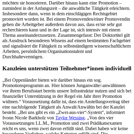
möchten sie honorieren. Darüber hinaus kann eine Promotion –
zumindest in der Anfangszeit – die anwaltliche Tätigkeit erleichtern.
Insbesondere dann, wenn in dem einschlägigen Rechtsgebiet
promoviert worden ist. Bei einem Promovenden/einer Promovendin
gehen die Arbeitgeber außerdem davon aus, dass er/sie sehr gut
recherchieren kann und in der Lage ist, sich intensiv mit einem
Thema auseinanderzusetzen. Zusammengefasst: Der Doktortitel gilt
als Ausdruck besonderen Wissens auf einem bestimmten Fachgebiet
und signalisiert die Fähigkeit zu selbstständigem wissenschaftlichem
Arbeiten, persönlichem Organisationstalent und
Durchhaltevermögen.
Kanzleien unterstützen Teilnehmer*innen individuell
„Bei Oppenländer bieten wir darüber hinaus ein sog.
Promotionsprogramm an. Hier können Junganwälte/-anwältinnen
vor ihrem Berufsstart bereits unsere Infrastruktur nutzen und sich bei
finanzieller Unterstützung in der Regel ein Jahr ihrer Promotion
widmen.“ Voraussetzung dafür ist, dass ein Anstellungsvertrag über
eine nachfolgende Tätigkeit als Anwalt/Anwältin bei der Kanzlei
besteht. „Bei uns gibt es ein „Zwei-aus-vier“-System“, informiert
Ivonn Nicole Barkholz von
Taylor Wessing
. „Von den vier
Voraussetzungen LL.M., Promotion und zwei Prädikatsexamen
reicht es uns, wenn zwei davon erfüllt sind. Dabei haben wir keine
besonderen Vorlieben, welche Kriterien erfüllt sind. Die