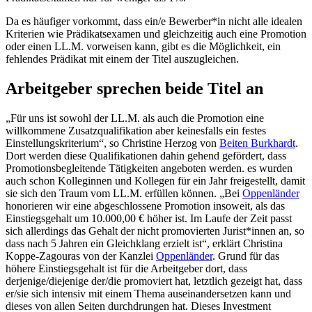
Da es häufiger vorkommt, dass ein/e Bewerber*in nicht alle idealen
Kriterien wie Prädikatsexamen und gleichzeitig auch eine Promotion
oder einen LL.M. vorweisen kann, gibt es die Möglichkeit, ein
fehlendes Prädikat mit einem der Titel auszugleichen.
Arbeitgeber sprechen beide Titel an
„Für uns ist sowohl der LL.M. als auch die Promotion eine
willkommene Zusatzqualifikation aber keinesfalls ein festes
Einstellungskriterium“, so Christine Herzog von
Beiten Burkhardt
.
Dort werden diese Qualifikationen dahin gehend gefördert, dass
Promotionsbegleitende Tätigkeiten angeboten werden. es wurden
auch schon Kolleginnen und Kollegen für ein Jahr freigestellt, damit
sie sich den Traum vom LL.M. erfüllen können. „Bei
Oppenländer
honorieren wir eine abgeschlossene Promotion insoweit, als das
Einstiegsgehalt um 10.000,00 € höher ist. Im Laufe der Zeit passt
sich allerdings das Gehalt der nicht promovierten Jurist*innen an, so
dass nach 5 Jahren ein Gleichklang erzielt ist“, erklärt Christina
Koppe-Zagouras von der Kanzlei
Oppenländer
. Grund für das
höhere Einstiegsgehalt ist für die Arbeitgeber dort, dass
derjenige/diejenige der/die promoviert hat, letztlich gezeigt hat, dass
er/sie sich intensiv mit einem Thema auseinandersetzen kann und
dieses von allen Seiten durchdrungen hat. Dieses Investment