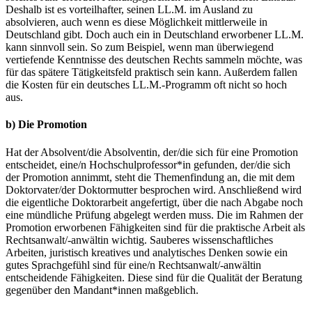
Deshalb ist es vorteilhafter, seinen LL.M. im Ausland zu
absolvieren, auch wenn es diese Möglichkeit mittlerweile in
Deutschland gibt. Doch auch ein in Deutschland erworbener LL.M.
kann sinnvoll sein. So zum Beispiel, wenn man überwiegend
vertiefende Kenntnisse des deutschen Rechts sammeln möchte, was
für das spätere Tätigkeitsfeld praktisch sein kann. Außerdem fallen
die Kosten für ein deutsches LL.M.-Programm oft nicht so hoch
aus.
b) Die Promotion
Hat der Absolvent/die Absolventin, der/die sich für eine Promotion
entscheidet, eine/n Hochschulprofessor*in gefunden, der/die sich
der Promotion annimmt, steht die Themenfindung an, die mit dem
Doktorvater/der Doktormutter besprochen wird. Anschließend wird
die eigentliche Doktorarbeit angefertigt, über die nach Abgabe noch
eine mündliche Prüfung abgelegt werden muss. Die im Rahmen der
Promotion erworbenen Fähigkeiten sind für die praktische Arbeit als
Rechtsanwalt/-anwältin wichtig. Sauberes wissenschaftliches
Arbeiten, juristisch kreatives und analytisches Denken sowie ein
gutes Sprachgefühl sind für eine/n Rechtsanwalt/-anwältin
entscheidende Fähigkeiten. Diese sind für die Qualität der Beratung
gegenüber den Mandant*innen maßgeblich.