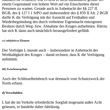
einem Gegenstand von hohem Wert auf ein Einschreiten dieser
Personen zu warten. Gerade auch in Anbetracht der §§ 227 ff.
BGB, des § 127 I 1 StPO und insbesondere des § 859 II Alt. 2 BGB
durfte K die Verfolgung mit der Aussicht auf Festhalten und
Wiederbegründung des durch verbotene Eigenmacht entzogenen
Besitzes durch Weg- bzw. Abnahme des Kruges aufnehmen. Hierzu
hat sich K dann auch tatsächlich herausgefordert gefühlt.
cc) subjektives Element
Der Verfolgte L musste auch – insbesondere in Anbetracht der
Werthaltigkeit des Kruges – damit rechnen, dass K die Verfolgung
aufnimmt.
dd) Zwischenergebnis
Auch der Schlüsselbeinbruch war demnach vom Schutzzweck der
Norm erfasst.
d) Verschulden
L hat die im Verkehr erforderliche Sorgfalt insgesamt außer Acht
gelassen, er handelte daher fahrlässig.