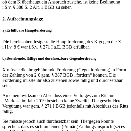
ob dem K überhaupt ein Anspruch zustehe, ist keine Bedingung
i.S.v. § 388 S. 2 Alt. 1 BGB zu sehen
2. Aufrechnungslage
a) Erfüllbare Hauptforderung
Die bereits oben festgestellte Hauptforderung des K gegen die X
i.H.v. 8 € war i.S.v. § 271 I a.E. BGB erfüllbar.
b) Bestehende, fällige und durchsetzbare Gegenforderung
X müsste die ihr gebührende Forderung (Gegenforderung) in Form
der Zahlung von 2 € gem. § 387 BGB „fordern“ können. Die
Forderung müsste ihr also zustehen sowie fällig und durchsetzbar
sein.
An einem wirksamen Abschluss eines Vertrages zum Ritt auf
„Markus“ im Jahr 2019 bestehen keine Zweifel. Die geschuldete
Vergütung war gem. § 271 I BGB jedenfalls mit Abschluss des Ritts
fällig.
Sie müsste jedoch auch durchsetzbar sein. Hiergegen könnte
sprechen, dass es sich um einen (Primär-)Zahlungsanspruch (sei es