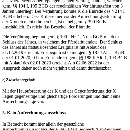
aus Miet-, Werk- oder typengemischten Vertrag) handelt, welcher
gem. §§ 194 I, 195 BGB der regelmäßigen Verjährungsfrist von 3
Jahren unterliegt. Bei Verjährung könnte K die Einrede des § 214 I
BGB erheben. Dass K diese hier vor der Aufrechnungserklärung
der X noch nicht erhoben hat, ist dabei gem. § 390 BGB
unschädlich. Es reicht das Bestehen der Einrede.
Die Verjährung beginnt gem. § 199 I Nr. 1, Nr. 2 BGB mit dem
Schluss des Jahres, in welchem der Pferderitt endete. Der Schluss
des Jahres als fristauslösendes Ereignis ist mit Ablauf des
31.12.2019 erreicht. Fristbeginn ist damit gem. § 187 I Alt. 1 BGB
der 01.01.2020, 0 Uhr. Fristende ist gem. §§ 188 II Alt. 1, 193 BGB
mit Ablauf des 02.01.2023 erreicht. Am 02.06.2022 ist der
Anspruch daher noch nicht verjährt und damit durchsetzbar.
c) Zwischenergebnis
Mit der Hauptforderung des K und der Gegenforderung der X
liegen gegenseitige und gleichartige Forderungen und damit eine
Aufrechnungslage vor.
3. Kein Aufrechnungsausschluss
In Betracht kommt hier allein der gesetzliche
Aufrechnungsausschluss des § 393 BGB, wonach X mit eigenen