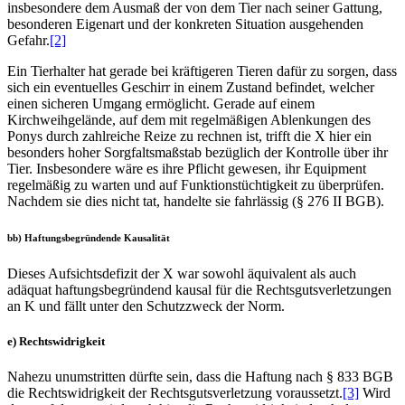
insbesondere dem Ausmaß der von dem Tier nach seiner Gattung,
besonderen Eigenart und der konkreten Situation ausgehenden
Gefahr.
[2]
Ein Tierhalter hat gerade bei kräftigeren Tieren dafür zu sorgen, dass
sich ein eventuelles Geschirr in einem Zustand befindet, welcher
einen sicheren Umgang ermöglicht. Gerade auf einem
Kirchweihgelände, auf dem mit regelmäßigen Ablenkungen des
Ponys durch zahlreiche Reize zu rechnen ist, trifft die X hier ein
besonders hoher Sorgfaltsmaßstab bezüglich der Kontrolle über ihr
Tier. Insbesondere wäre es ihre Pflicht gewesen, ihr Equipment
regelmäßig zu warten und auf Funktionstüchtigkeit zu überprüfen.
Nachdem sie dies nicht tat, handelte sie fahrlässig (§ 276 II BGB).
bb) Haftungsbegründende Kausalität
Dieses Aufsichtsdefizit der X war sowohl äquivalent als auch
adäquat haftungsbegründend kausal für die Rechtsgutsverletzungen
an K und fällt unter den Schutzzweck der Norm.
e) Rechtswidrigkeit
Nahezu unumstritten dürfte sein, dass die Haftung nach § 833 BGB
die Rechtswidrigkeit der Rechtsgutsverletzung voraussetzt.
[3]
Wird