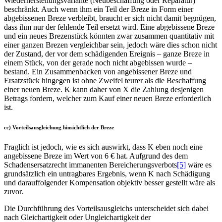
Wiederherstellungsvariante (Neubeschaffung oder Reparatur)
beschränkt. Auch wenn ihm ein Teil der Breze in Form einer
abgebissenen Breze verbleibt, braucht er sich nicht damit begnügen,
dass ihm nur der fehlende Teil ersetzt wird. Eine abgebissene Breze
und ein neues Brezenstück könnten zwar zusammen quantitativ mit
einer ganzen Brezen vergleichbar sein, jedoch wäre dies schon nicht
der Zustand, der vor dem schädigenden Ereignis – ganze Breze in
einem Stück, von der gerade noch nicht abgebissen wurde –
bestand. Ein Zusammenbacken von angebissener Breze und
Ersatzstück hingegen ist ohne Zweifel teurer als die Beschaffung
einer neuen Breze. K kann daher von X die Zahlung desjenigen
Betrags fordern, welcher zum Kauf einer neuen Breze erforderlich
ist.
cc) Vorteilsausgleichung hinsichtlich der Breze
Fraglich ist jedoch, wie es sich auswirkt, dass K eben noch eine
angebissene Breze im Wert von 6 € hat. Aufgrund des dem
Schadensersatzrecht immanenten Bereicherungsverbots
[5]
wäre es
grundsätzlich ein untragbares Ergebnis, wenn K nach Schädigung
und darauffolgender Kompensation objektiv besser gestellt wäre als
zuvor.
Die Durchführung des Vorteilsausgleichs unterscheidet sich dabei
nach Gleichartigkeit oder Ungleichartigkeit der