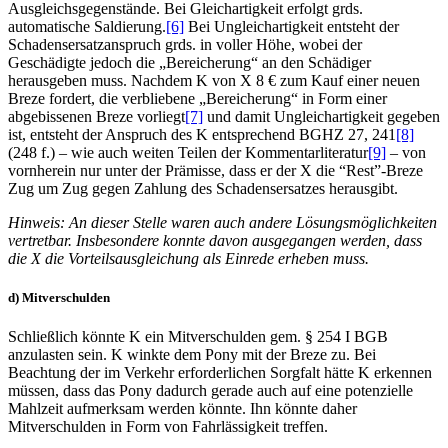
Ausgleichsgegenstände. Bei Gleichartigkeit erfolgt grds.
automatische Saldierung.
[6]
Bei Ungleichartigkeit entsteht der
Schadensersatzanspruch grds. in voller Höhe, wobei der
Geschädigte jedoch die „Bereicherung“ an den Schädiger
herausgeben muss. Nachdem K von X 8 € zum Kauf einer neuen
Breze fordert, die verbliebene „Bereicherung“ in
Form einer
abgebissenen Breze vorliegt
[7]
und damit Ungleichartigkeit gegeben
ist, entsteht der Anspruch des K entsprechend BGHZ 27, 241
[8]
(248 f.) – wie auch weiten Teilen der Kommentarliteratur
[9]
– von
vornherein nur unter der Prämisse, dass er der X die “Rest”-Breze
Zug um Zug gegen Zahlung des Schadensersatzes herausgibt.
Hinweis: An dieser Stelle waren auch andere Lösungsmöglichkeiten
vertretbar. Insbesondere konnte davon ausgegangen werden, dass
die X die Vorteilsausgleichung als Einrede erheben muss.
d) Mitverschulden
Schließlich könnte K ein Mitverschulden gem. § 254 I BGB
anzulasten sein. K winkte dem Pony mit der Breze zu. Bei
Beachtung der im Verkehr erforderlichen Sorgfalt hätte K erkennen
müssen, dass das Pony dadurch gerade auch auf eine potenzielle
Mahlzeit aufmerksam werden könnte. Ihn könnte daher
Mitverschulden in Form von Fahrlässigkeit treffen.