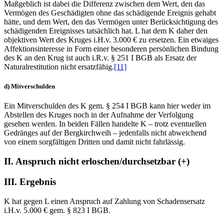
Maßgeblich ist dabei die Differenz zwischen dem Wert, den das
Vermögen des Geschädigten ohne das schädigende Ereignis gehabt
hätte, und dem Wert, den das Vermögen unter Berücksichtigung des
schädigenden Ereignisses tatsächlich hat. L hat dem K daher den
objektiven Wert des Kruges i.H.v. 3.000 € zu ersetzen. Ein etwaiges
Affektionsinteresse in Form einer besonderen persönlichen Bindung
des K an den Krug ist auch i.R.v. § 251 I BGB als Ersatz der
Naturalrestitution nicht ersatzfähig.
[11]
d) Mitverschulden
Ein Mitverschulden des K gem. § 254 I BGB kann hier weder im
Abstellen des Kruges noch in der Aufnahme der Verfolgung
gesehen werden. In beiden Fällen handelte K – trotz eventuellen
Gedränges auf der Bergkirchweih – jedenfalls nicht abweichend
von einem sorgfältigen Dritten und damit nicht fahrlässig.
II. Anspruch nicht erloschen/durchsetzbar (+)
III. Ergebnis
K hat gegen L einen Anspruch auf Zahlung von Schadensersatz
i.H.v. 5.000 € gem. § 823 I BGB.