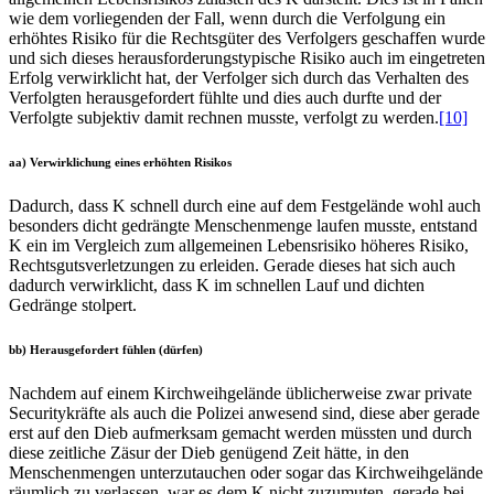
wie dem vorliegenden der Fall, wenn durch die Verfolgung ein
erhöhtes Risiko für die Rechtsgüter des Verfolgers geschaffen wurde
und sich dieses herausforderungstypische Risiko auch im eingetreten
Erfolg verwirklicht hat, der Verfolger sich durch das Verhalten des
Verfolgten herausgefordert fühlte und dies auch durfte und der
Verfolgte subjektiv damit rechnen musste, verfolgt zu werden.
[10]
aa) Verwirklichung eines erhöhten Risikos
Dadurch, dass K schnell durch eine auf dem Festgelände wohl auch
besonders dicht gedrängte Menschenmenge laufen musste, entstand
K ein im Vergleich zum allgemeinen Lebensrisiko höheres Risiko,
Rechtsgutsverletzungen zu erleiden. Gerade dieses hat sich auch
dadurch verwirklicht, dass K im schnellen Lauf und dichten
Gedränge stolpert.
bb) Herausgefordert fühlen (dürfen)
Nachdem auf einem Kirchweihgelände üblicherweise zwar private
Securitykräfte als auch die Polizei anwesend sind, diese aber gerade
erst auf den Dieb aufmerksam gemacht werden müssten und durch
diese zeitliche Zäsur der Dieb genügend Zeit hätte, in den
Menschenmengen unterzutauchen oder sogar das Kirchweihgelände
räumlich zu verlassen, war es dem K nicht zuzumuten, gerade bei