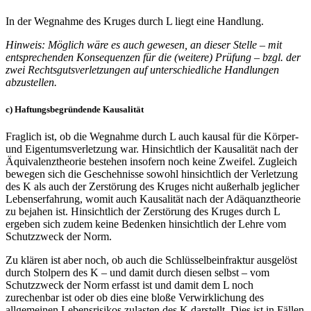
In der Wegnahme des Kruges durch L liegt eine Handlung.
Hinweis: Möglich wäre es auch gewesen, an dieser Stelle – mit
entsprechenden Konsequenzen für die (weitere) Prüfung – bzgl. der
zwei Rechtsgutsverletzungen auf unterschiedliche Handlungen
abzustellen.
c) Haftungsbegründende Kausalität
Fraglich ist, ob die Wegnahme durch L auch kausal für die Körper-
und Eigentumsverletzung war. Hinsichtlich der Kausalität nach der
Äquivalenztheorie bestehen insofern noch keine Zweifel. Zugleich
bewegen sich die Geschehnisse sowohl hinsichtlich der Verletzung
des K als auch der Zerstörung des Kruges nicht außerhalb jeglicher
Lebenserfahrung, womit auch Kausalität nach der Adäquanztheorie
zu bejahen ist. Hinsichtlich der Zerstörung des Kruges durch L
ergeben sich zudem keine Bedenken hinsichtlich der Lehre vom
Schutzzweck der Norm.
Zu klären ist aber noch, ob auch die Schlüsselbeinfraktur ausgelöst
durch Stolpern des K – und damit durch diesen selbst – vom
Schutzzweck der Norm erfasst ist und damit dem L noch
zurechenbar ist oder ob dies eine bloße Verwirklichung des
allgemeinen Lebensrisikos zulasten des K darstellt. Dies ist in Fällen