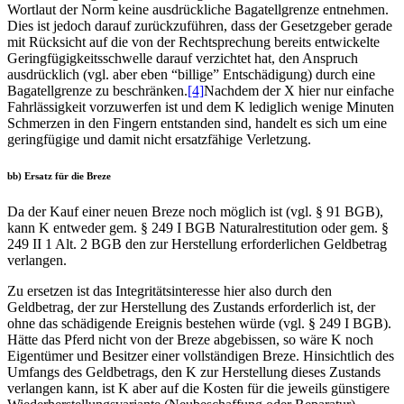
Wortlaut der Norm keine ausdrückliche Bagatellgrenze entnehmen.
Dies ist jedoch darauf zurückzuführen, dass der Gesetzgeber gerade
mit Rücksicht auf die von der Rechtsprechung bereits entwickelte
Geringfügigkeitsschwelle darauf verzichtet hat, den Anspruch
ausdrücklich (vgl. aber eben “billige” Entschädigung) durch eine
Bagatellgrenze zu beschränken.
[4]
Nachdem der X hier nur einfache
Fahrlässigkeit vorzuwerfen ist und dem K lediglich wenige Minuten
Schmerzen in den Fingern entstanden sind, handelt es sich um eine
geringfügige und damit nicht ersatzfähige Verletzung.
bb) Ersatz für die Breze
Da der Kauf einer neuen Breze noch möglich ist (vgl. § 91 BGB),
kann K entweder gem. § 249 I BGB Naturalrestitution oder gem. §
249 II 1 Alt. 2 BGB den zur Herstellung erforderlichen Geldbetrag
verlangen.
Zu ersetzen ist das Integritätsinteresse hier also durch den
Geldbetrag, der zur Herstellung des Zustands erforderlich ist, der
ohne das schädigende Ereignis bestehen würde (vgl. § 249 I BGB).
Hätte das Pferd nicht von der Breze abgebissen, so wäre K noch
Eigentümer und Besitzer einer vollständigen Breze. Hinsichtlich des
Umfangs des Geldbetrags, den K zur Herstellung dieses Zustands
verlangen kann, ist K aber auf die Kosten für die jeweils günstigere