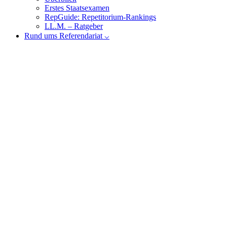
Erstes Staatsexamen
RepGuide: Repetitorium-Rankings
LL.M. – Ratgeber
Rund ums Referendariat ⌵