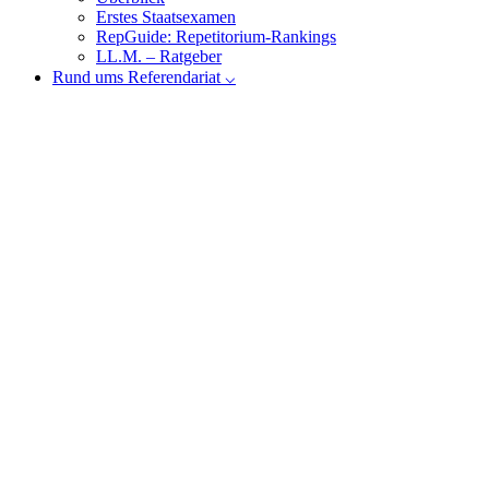
Erstes Staatsexamen
RepGuide: Repetitorium-Rankings
LL.M. – Ratgeber
Rund ums Referendariat ⌵