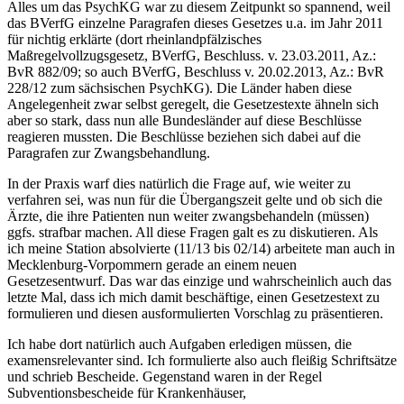
Alles um das PsychKG war zu diesem Zeitpunkt so spannend, weil
das BVerfG einzelne Paragrafen dieses Gesetzes u.a. im Jahr 2011
für nichtig erklärte (dort rheinlandpfälzisches
Maßregelvollzugsgesetz, BVerfG, Beschluss. v. 23.03.2011, Az.:
BvR 882/09; so auch BVerfG, Beschluss v. 20.02.2013, Az.: BvR
228/12 zum sächsischen PsychKG). Die Länder haben diese
Angelegenheit zwar selbst geregelt, die Gesetzestexte ähneln sich
aber so stark, dass nun alle Bundesländer auf diese Beschlüsse
reagieren mussten. Die Beschlüsse beziehen sich dabei auf die
Paragrafen zur Zwangsbehandlung.
In der Praxis warf dies natürlich die Frage auf, wie weiter zu
verfahren sei, was nun für die Übergangszeit gelte und ob sich die
Ärzte, die ihre Patienten nun weiter zwangsbehandeln (müssen)
ggfs. strafbar machen. All diese Fragen galt es zu diskutieren. Als
ich meine Station absolvierte (11/13 bis 02/14) arbeitete man auch in
Mecklenburg-Vorpommern gerade an einem neuen
Gesetzesentwurf. Das war das einzige und wahrscheinlich auch das
letzte Mal, dass ich mich damit beschäftige, einen Gesetzestext zu
formulieren und diesen ausformulierten Vorschlag zu präsentieren.
Ich habe dort natürlich auch Aufgaben erledigen müssen, die
examensrelevanter sind. Ich formulierte also auch fleißig Schriftsätze
und schrieb Bescheide. Gegenstand waren in der Regel
Subventionsbescheide für Krankenhäuser,