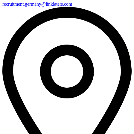
recruitment.germany@linklaters.com