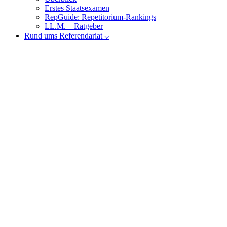
Erstes Staatsexamen
RepGuide: Repetitorium-Rankings
LL.M. – Ratgeber
Rund ums Referendariat ⌵